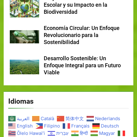
Escolar y su Impacto en la
Biodiversidad
Economía Circular: Un Enfoque
Revolucionario para la
Sostenibilidad
Desarrollo Sostenible: Un
Enfoque Integral para un Futuro
Viable
Idiomas
العربية
Català
简体中文
Nederlands
English
Filipino
Français
Deutsch
Ōlelo Hawaiʻi
עִבְרִית
हिन्दी
Magyar