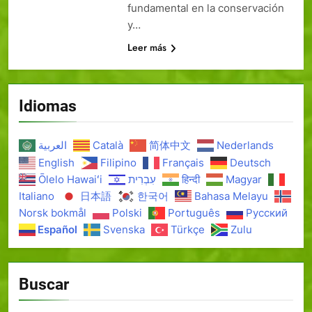
fundamental en la conservación
y…
Leer más
Idiomas
العربية
Català
简体中文
Nederlands
English
Filipino
Français
Deutsch
Ōlelo Hawaiʻi
עִבְרִית
हिन्दी
Magyar
Italiano
日本語
한국어
Bahasa Melayu
Norsk bokmål
Polski
Português
Русский
Español
Svenska
Türkçe
Zulu
Buscar