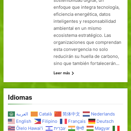
sostenibilidad digital, un
enfoque que integra tecnología,
eficiencia energética, datos
inteligentes y responsabilidad
ambiental en un mismo
ecosistema estratégico. Las
organizaciones que comprendan
esta convergencia no solo
reducirán su huella de carbono,
sino que también fortalecerán…
Leer más
Idiomas
العربية
Català
简体中文
Nederlands
English
Filipino
Français
Deutsch
Ōlelo Hawaiʻi
עִבְרִית
हिन्दी
Magyar