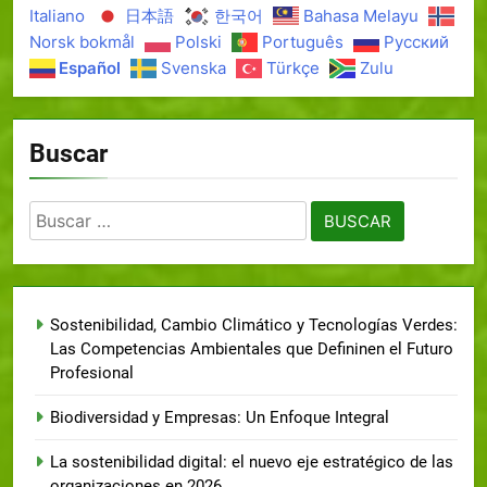
Italiano
日本語
한국어
Bahasa Melayu
Norsk bokmål
Polski
Português
Русский
Español
Svenska
Türkçe
Zulu
Buscar
Sostenibilidad, Cambio Climático y Tecnologías Verdes:
Las Competencias Ambientales que Defininen el Futuro
Profesional
Biodiversidad y Empresas: Un Enfoque Integral
La sostenibilidad digital: el nuevo eje estratégico de las
organizaciones en 2026