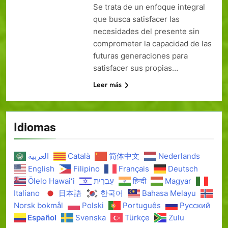
Se trata de un enfoque integral
que busca satisfacer las
necesidades del presente sin
comprometer la capacidad de las
futuras generaciones para
satisfacer sus propias…
Leer más
Idiomas
العربية
Català
简体中文
Nederlands
English
Filipino
Français
Deutsch
Ōlelo Hawaiʻi
עִבְרִית
हिन्दी
Magyar
Italiano
日本語
한국어
Bahasa Melayu
Norsk bokmål
Polski
Português
Русский
Español
Svenska
Türkçe
Zulu