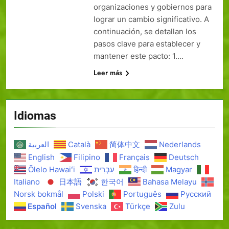
organizaciones y gobiernos para
lograr un cambio significativo. A
continuación, se detallan los
pasos clave para establecer y
mantener este pacto: 1….
Leer más
Idiomas
العربية
Català
简体中文
Nederlands
English
Filipino
Français
Deutsch
Ōlelo Hawaiʻi
עִבְרִית
हिन्दी
Magyar
Italiano
日本語
한국어
Bahasa Melayu
Norsk bokmål
Polski
Português
Русский
Español
Svenska
Türkçe
Zulu