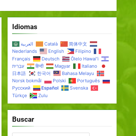
Idiomas
العربية
Català
简体中文
Nederlands
English
Filipino
Français
Deutsch
Ōlelo Hawaiʻi
עִבְרִית
हिन्दी
Magyar
Italiano
日本語
한국어
Bahasa Melayu
Norsk bokmål
Polski
Português
Русский
Español
Svenska
Türkçe
Zulu
Buscar