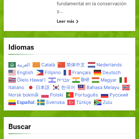
fundamental en la conservación
y…
Leer más
Idiomas
العربية
Català
简体中文
Nederlands
English
Filipino
Français
Deutsch
Ōlelo Hawaiʻi
עִבְרִית
हिन्दी
Magyar
Italiano
日本語
한국어
Bahasa Melayu
Norsk bokmål
Polski
Português
Русский
Español
Svenska
Türkçe
Zulu
Buscar