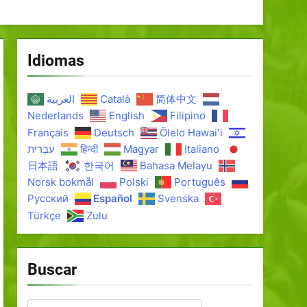
Idiomas
العربية
Català
简体中文
Nederlands
English
Filipino
Français
Deutsch
Ōlelo Hawaiʻi
עִבְרִית
हिन्दी
Magyar
Italiano
日本語
한국어
Bahasa Melayu
Norsk bokmål
Polski
Português
Русский
Español
Svenska
Türkçe
Zulu
Buscar