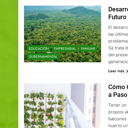
Desarr
Futuro
El desarr
las últim
problemas
Se trata 
EDUCACIÓN
EMPRESARIAL
FAMILIAR
del prese
GUBERNAMENTAL
generacio
Leer más
Cómo C
a Paso
Tener un 
propios a
balcones 
huerto ur