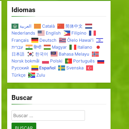
Idiomas
العربية
Català
简体中文
Nederlands
English
Filipino
Français
Deutsch
Ōlelo Hawaiʻi
עִבְרִית
हिन्दी
Magyar
Italiano
日本語
한국어
Bahasa Melayu
Norsk bokmål
Polski
Português
Русский
Español
Svenska
Türkçe
Zulu
Buscar