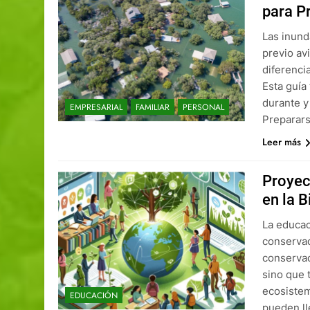
para Pr
Las inund
previo av
diferenci
Esta guía
durante y
EMPRESARIAL
FAMILIAR
PERSONAL
Preparar
Leer más
Proyec
en la 
La educac
conservac
conservac
sino que 
ecosistem
EDUCACIÓN
pueden ll