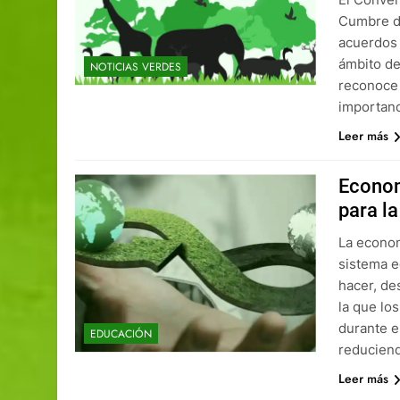
Cumbre de
acuerdos 
ámbito de
NOTICIAS VERDES
reconoce 
importan
Leer más
Econom
para la
La econom
sistema e
hacer, de
la que lo
durante e
EDUCACIÓN
reduciend
Leer más