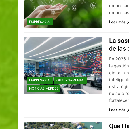
empresari
empresas
Leer más
EMPRESARIAL
La sost
de las
En 2026, 
la gestió
digital, 
inteligen
EMPRESARIAL
GUBERNAMENTAL
estratégi
NOTICIAS VERDES
no solo r
fortalece
Leer más
Qué Ha