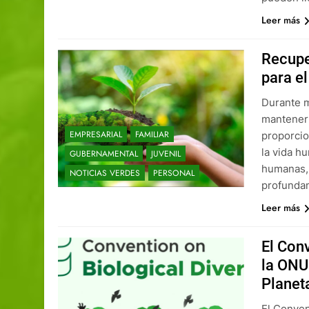
Leer más
Recupe
para el
Durante m
mantener 
EMPRESARIAL
FAMILIAR
proporcio
la vida h
GUBERNAMENTAL
JUVENIL
humanas, 
NOTICIAS VERDES
PERSONAL
profunda
Leer más
El Con
la ONU:
Planet
El Conven