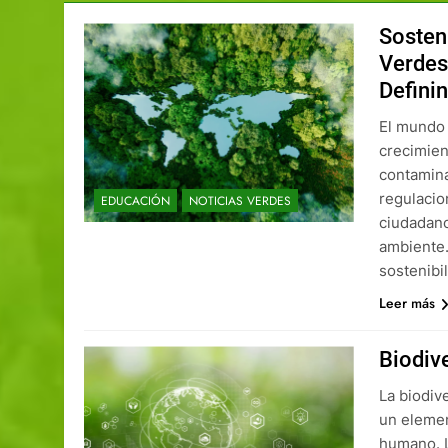
Sosten
Verdes
Defini
El mundo 
crecimien
contamina
regulacio
EDUCACIÓN
NOTICIAS VERDES
ciudadano
ambiente.
sostenibi
Leer más
Biodiv
La biodive
un elemen
humano. L